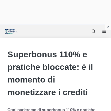
Vai
Me
al
contenuto
Superbonus 110% e
pratiche bloccate: è il
momento di
monetizzare i crediti
Oggi parleremo di superbonus 110% e pratiche