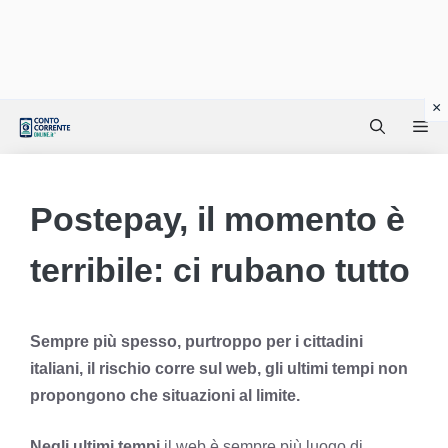
Vai
Me
al
contenuto
Postepay, il momento è
terribile: ci rubano tutto
Sempre più spesso, purtroppo per i cittadini
italiani, il rischio corre sul web, gli ultimi tempi non
propongono che situazioni al limite.
Negli ultimi tempi
il web è sempre più luogo di