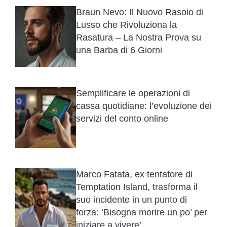
Braun Nevo: Il Nuovo Rasoio di
Lusso che Rivoluziona la
Rasatura – La Nostra Prova su
una Barba di 6 Giorni
Semplificare le operazioni di
cassa quotidiane: l’evoluzione dei
servizi del conto online
Marco Fatata, ex tentatore di
Temptation Island, trasforma il
suo incidente in un punto di
forza: ‘Bisogna morire un po’ per
iniziare a vivere’