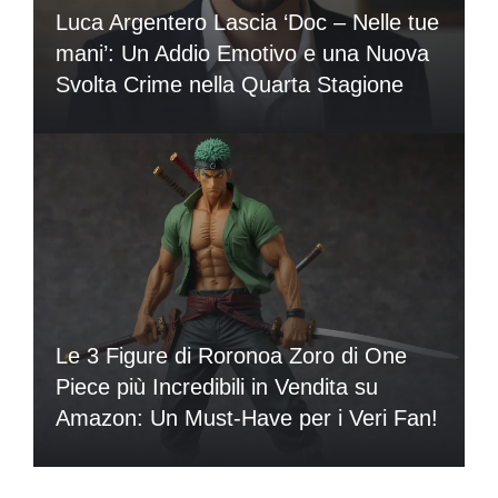
Luca Argentero Lascia ‘Doc – Nelle tue
mani’: Un Addio Emotivo e una Nuova
Svolta Crime nella Quarta Stagione
Le 3 Figure di Roronoa Zoro di One
Piece più Incredibili in Vendita su
Amazon: Un Must-Have per i Veri Fan!