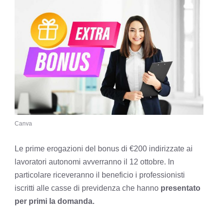
Canva
Le prime erogazioni del bonus di €200 indirizzate ai
lavoratori autonomi avverranno il 12 ottobre. In
particolare riceveranno il beneficio i professionisti
iscritti alle casse di previdenza che hanno
presentato
per primi la domanda.