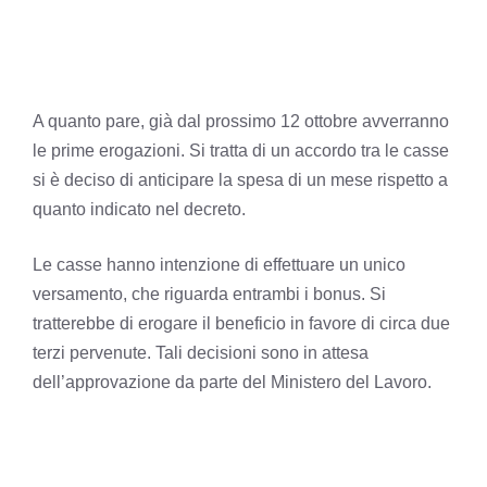
A quanto pare, già dal prossimo 12 ottobre avverranno
le prime erogazioni. Si tratta di un accordo tra le casse
si è deciso di anticipare la spesa di un mese rispetto a
quanto indicato nel decreto.
Le casse hanno intenzione di effettuare un unico
versamento, che riguarda entrambi i bonus. Si
tratterebbe di erogare il beneficio in favore di circa due
terzi pervenute. Tali decisioni sono in attesa
dell’approvazione da parte del Ministero del Lavoro.