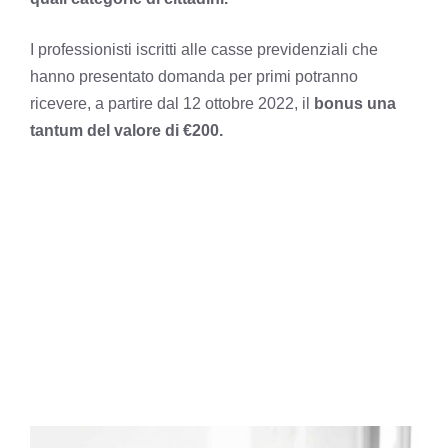
I professionisti iscritti alle casse previdenziali che
hanno presentato domanda per primi potranno
ricevere, a partire dal 12 ottobre 2022, il
bonus una
tantum del valore di €200.