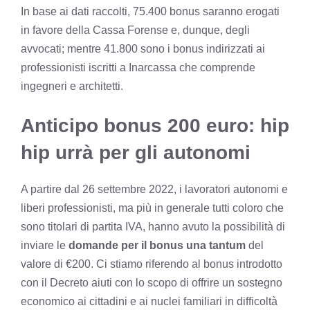
In base ai dati raccolti, 75.400 bonus saranno erogati
in favore della Cassa Forense e, dunque, degli
avvocati; mentre 41.800 sono i bonus indirizzati ai
professionisti iscritti a Inarcassa che comprende
ingegneri e architetti.
Anticipo bonus 200 euro: hip
hip urrà per gli autonomi
A partire dal 26 settembre 2022, i lavoratori autonomi e
liberi professionisti, ma più in generale tutti coloro che
sono titolari di partita IVA, hanno avuto la possibilità di
inviare le
domande per il bonus una tantum
del
valore di €200. Ci stiamo riferendo al bonus introdotto
con il Decreto aiuti con lo scopo di offrire un sostegno
economico ai cittadini e ai nuclei familiari in difficoltà