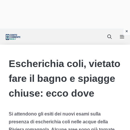
Vai
Me
al
contenuto
Escherichia coli, vietato
fare il bagno e spiagge
chiuse: ecco dove
Si attendono gli esiti dei nuovi esami sulla
presenza di escherichia coli nelle acque della
Riviera romagnola. Alcune aree sono già tornate