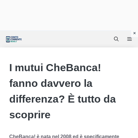
Vai
Me
al
contenuto
I mutui CheBanca!
fanno davvero la
differenza? È tutto da
scoprire
CheBanca! è nata nel 2008 ed è specificamente