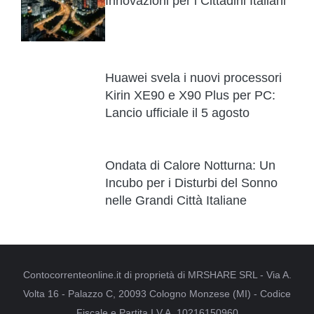
Innovazioni per i Cittadini Italiani
Huawei svela i nuovi processori
Kirin XE90 e X90 Plus per PC:
Lancio ufficiale il 5 agosto
Ondata di Calore Notturna: Un
Incubo per i Disturbi del Sonno
nelle Grandi Città Italiane
Contocorrenteonline.it di proprietà di MRSHARE SRL - Via A.
Volta 16 - Palazzo C, 20093 Cologno Monzese (MI) - Codice
Fiscale e Partita I.V.A. 10216150960