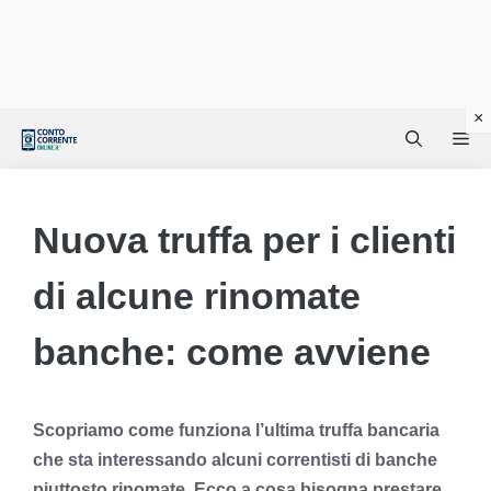
Vai
Me
al
contenuto
Nuova truffa per i clienti
di alcune rinomate
banche: come avviene
Scopriamo come funziona l’ultima truffa bancaria
che sta interessando alcuni correntisti di banche
piuttosto rinomate. Ecco a cosa bisogna prestare