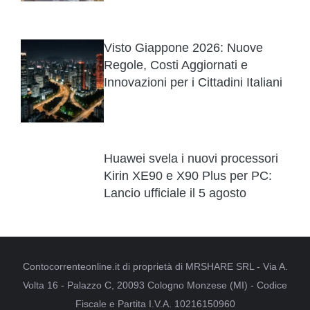
Visto Giappone 2026: Nuove
Regole, Costi Aggiornati e
Innovazioni per i Cittadini Italiani
Huawei svela i nuovi processori
Kirin XE90 e X90 Plus per PC:
Lancio ufficiale il 5 agosto
Contocorrenteonline.it di proprietà di MRSHARE SRL - Via A.
Volta 16 - Palazzo C, 20093 Cologno Monzese (MI) - Codice
Fiscale e Partita I.V.A. 10216150960