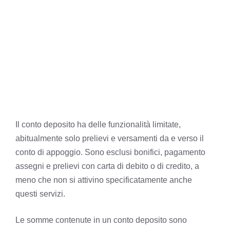
Il conto deposito ha delle funzionalità limitate,
abitualmente solo prelievi e versamenti da e verso il
conto di appoggio. Sono esclusi bonifici, pagamento
assegni e prelievi con carta di debito o di credito, a
meno che non si attivino specificatamente anche
questi servizi.
Le somme contenute in un conto deposito sono