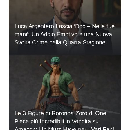
Luca Argentero Lascia ‘Doc – Nelle tue
mani’: Un Addio Emotivo e una Nuova
Svolta Crime nella Quarta Stagione
Le 3 Figure di Roronoa Zoro di One
Piece più Incredibili in Vendita su
Amazon: Un Must-Have per i Veri Fan!