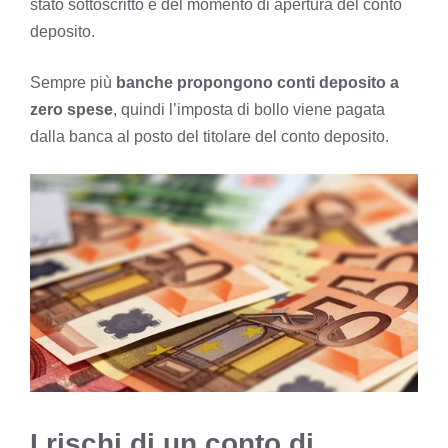
stato sottoscritto e del momento di apertura del conto
deposito.
Sempre più
banche propongono conti deposito a
zero spese
, quindi l’imposta di bollo viene pagata
dalla banca al posto del titolare del conto deposito.
I rischi di un conto di