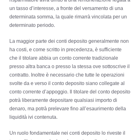
un tasso d’interesse, a fronte del versamento di una
determinata somma, la quale rimarrà vincolata per un
determinato periodo.
La maggior parte dei conti deposito generalmente non
ha costi, e come scritto in precedenza, è sufficiente
che il titolare abbia un conto corrente tradizionale
presso altra banca o presso la stessa ove sottoscrive il
contratto. Inoltre è necessario che tutte le operazioni
svolte da e verso il conto deposito siano collegate al
conto corrente d’appoggio. Il titolare del conto deposito
potrà liberamente depositare qualsiasi importo di
denaro, ma potrà prelevare fino all’esaurimento della
liquidità ivi contenuta.
Un ruolo fondamentale nei conti deposito lo riveste il