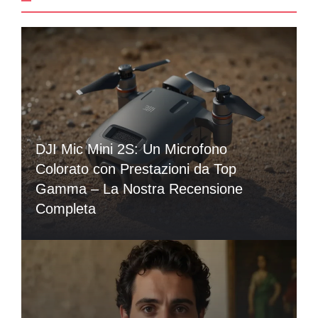
DJI Mic Mini 2S: Un Microfono
Colorato con Prestazioni da Top
Gamma – La Nostra Recensione
Completa