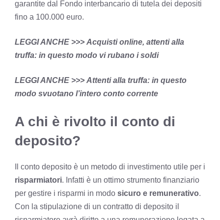
garantite dal Fondo interbancario di tutela dei depositi
fino a 100.000 euro.
LEGGI ANCHE >>>
Acquisti online, attenti alla
truffa: in questo modo vi rubano i soldi
LEGGI ANCHE >>>
Attenti alla truffa: in questo
modo svuotano l’intero conto corrente
A chi è rivolto il conto di
deposito?
Il conto deposito è un metodo di investimento utile per i
risparmiatori
. Infatti è un ottimo strumento finanziario
per gestire i risparmi in modo
sicuro e remunerativo
.
Con la stipulazione di un contratto di deposito il
risparmiatore avrà diritto a una remunerazione legata a