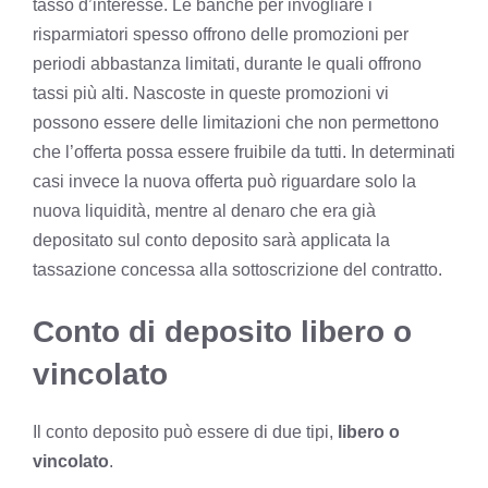
tasso d’interesse. Le banche per invogliare i
risparmiatori spesso offrono delle promozioni per
periodi abbastanza limitati, durante le quali offrono
tassi più alti. Nascoste in queste promozioni vi
possono essere delle limitazioni che non permettono
che l’offerta possa essere fruibile da tutti. In determinati
casi invece la nuova offerta può riguardare solo la
nuova liquidità, mentre al denaro che era già
depositato sul conto deposito sarà applicata la
tassazione concessa alla sottoscrizione del contratto.
Conto di deposito libero o
vincolato
Il conto deposito può essere di due tipi,
libero o
vincolato
.