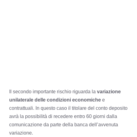
Il secondo importante rischio riguarda la
variazione
unilaterale delle condizioni economiche
e
contrattuali. In questo caso il titolare del conto deposito
avrà la possibilità di recedere entro 60 giorni dalla
comunicazione da parte della banca dell’avvenuta
variazione.