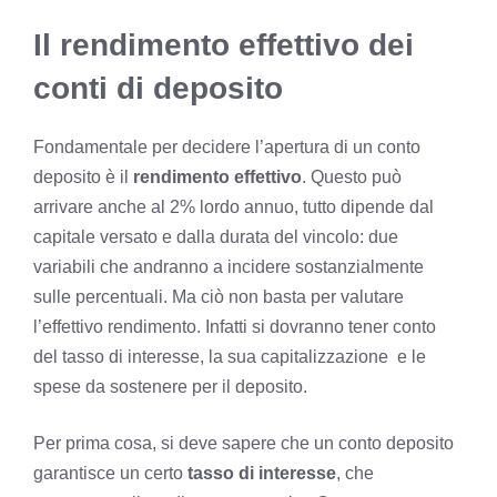
Il rendimento effettivo dei
conti di deposito
Fondamentale per decidere l’apertura di un conto
deposito è il
rendimento effettivo
. Questo può
arrivare anche al 2% lordo annuo, tutto dipende dal
capitale versato e dalla durata del vincolo: due
variabili che andranno a incidere sostanzialmente
sulle percentuali. Ma ciò non basta per valutare
l’effettivo rendimento. Infatti si dovranno tener conto
del tasso di interesse, la sua capitalizzazione e le
spese da sostenere per il deposito.
Per prima cosa, si deve sapere che un conto deposito
garantisce un certo
tasso di interesse
, che