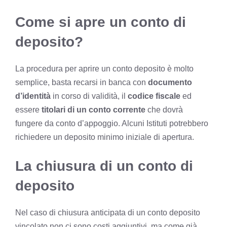
Come si apre un conto di
deposito?
La procedura per aprire un conto deposito è molto
semplice, basta recarsi in banca con
documento
d’identità
in corso di validità, il
codice fiscale
ed
essere
titolari di un conto corrente
che dovrà
fungere da conto d’appoggio. Alcuni Istituti potrebbero
richiedere un deposito minimo iniziale di apertura.
La chiusura di un conto di
deposito
Nel caso di chiusura anticipata di un conto deposito
vincolato non ci sono costi aggiuntivi, ma come già