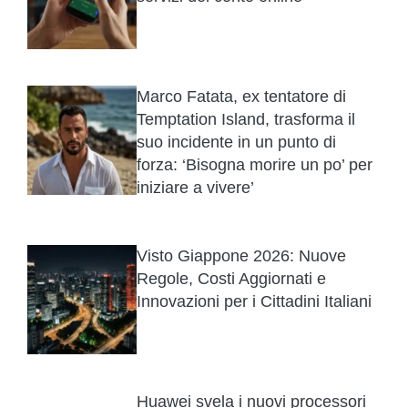
Marco Fatata, ex tentatore di
Temptation Island, trasforma il
suo incidente in un punto di
forza: ‘Bisogna morire un po’ per
iniziare a vivere’
Visto Giappone 2026: Nuove
Regole, Costi Aggiornati e
Innovazioni per i Cittadini Italiani
Huawei svela i nuovi processori