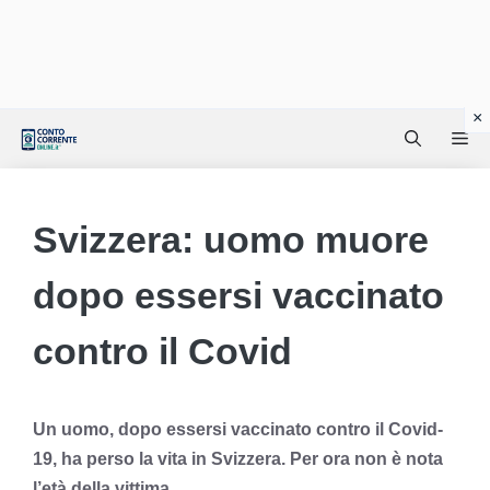
Vai
Me
al
contenuto
Svizzera: uomo muore
dopo essersi vaccinato
contro il Covid
Un uomo, dopo essersi vaccinato contro il Covid-
19, ha perso la vita in Svizzera. Per ora non è nota
l’età della vittima