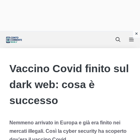
Vai
Me
al
contenuto
Vaccino Covid finito sul
dark web: cosa è
successo
Nemmeno arrivato in Europa e già era finito nei
mercati illegali. Così la cyber security ha scoperto
dov’era il vaccino Covid