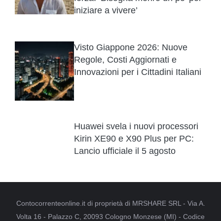
iniziare a vivere’
Visto Giappone 2026: Nuove
Regole, Costi Aggiornati e
Innovazioni per i Cittadini Italiani
Huawei svela i nuovi processori
Kirin XE90 e X90 Plus per PC:
Lancio ufficiale il 5 agosto
Contocorrenteonline.it di proprietà di MRSHARE SRL - Via A.
Volta 16 - Palazzo C, 20093 Cologno Monzese (MI) - Codice