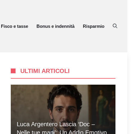
Fisco e tasse
Bonus e indennità
Risparmio
ULTIMI ARTICOLI
Luca Argentero Lascia ‘Doc –
Nelle tue mani’: Un Addio Emotivo