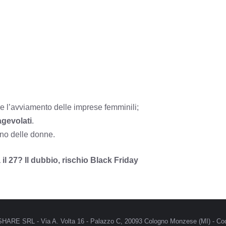
re l’avviamento delle imprese femminili;
agevolati
.
no delle donne.
 il 27? Il dubbio, rischio Black Friday
MRSHARE SRL - Via A. Volta 16 - Palazzo C, 20093 Cologno Monzese (MI) - Cod