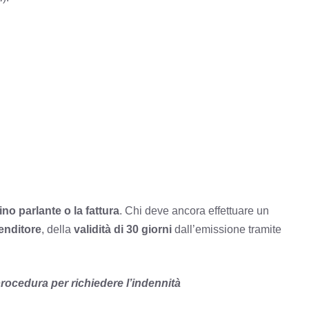
ino parlante o la fattura
. Chi deve ancora effettuare un
enditore
, della
validità di 30 giorni
dall’emissione tramite
rocedura per richiedere l’indennità