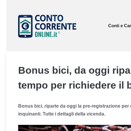
Vai
al
contenuto
Conti e Car
Bonus bici, da oggi ripa
tempo per richiedere il
Bonus bici, riparte da oggi la pre-registrazione per 
inquinanti. Tutte i dettagli della vicenda.