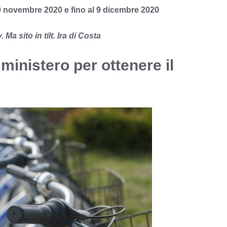
 9 novembre 2020 e fino al 9 dicembre 2020
 Ma sito in tilt. Ira di Costa
ministero per ottenere il