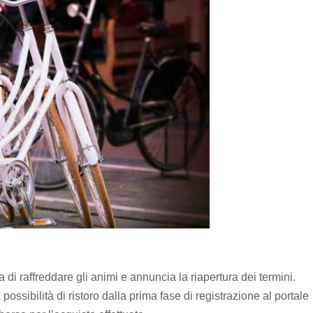
a di raffreddare gli animi e annuncia la riapertura dei termini.
a possibilità di ristoro dalla prima fase di registrazione al portale