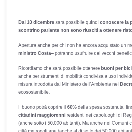
Dal 10 dicembre
sarà possibile quindi
conoscere la pl
scontrino parlante non sono riusciti a ottenere rist
Apertura anche per chi non ha ancora acquistato un me
ministro Costa
– potranno usufruire dei vecchi benefic
Ricordiamo che sarà possibile ottenere
buoni per bici,
anche per strumenti di mobilità condivisa a uso indivi
misura introdotta dal Ministero dell’Ambiente nel
Decre
ecosostenibile.
Il buono potrà coprire il
60%
della spesa sostenuta, fi
cittadini maggiorenni
residenti nei capoluoghi di Regi
(anche sotto i 50.000 abitanti). Ma anche nei Comuni 
città metropolitane (anche al di sotto dei 50.000 abitanti