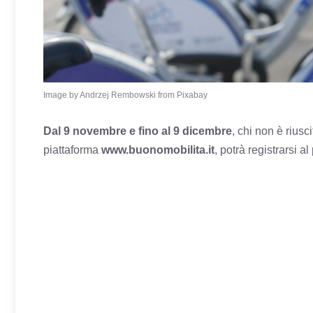
Image by Andrzej Rembowski from Pixabay
Dal 9 novembre e fino al 9 dicembre
, chi non è riusci
piattaforma
www.buonomobilita.it
, potrà registrarsi al