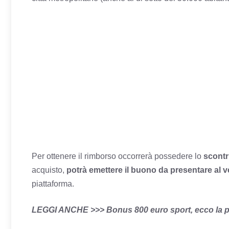
Per ottenere il rimborso occorrerà possedere lo
scontr
acquisto,
potrà emettere il buono da presentare al v
piattaforma.
LEGGI ANCHE >>>
Bonus 800 euro sport, ecco la p