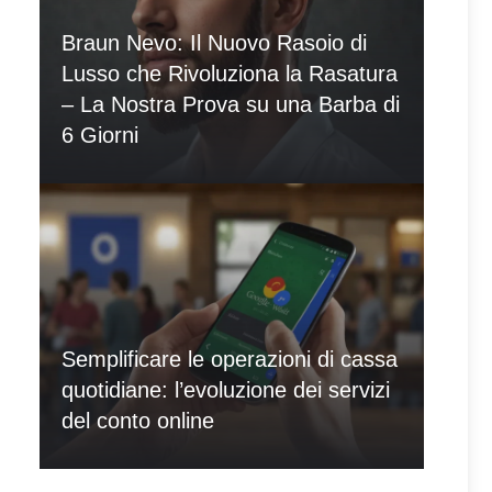
Braun Nevo: Il Nuovo Rasoio di
Lusso che Rivoluziona la Rasatura
– La Nostra Prova su una Barba di
6 Giorni
Semplificare le operazioni di cassa
quotidiane: l’evoluzione dei servizi
del conto online