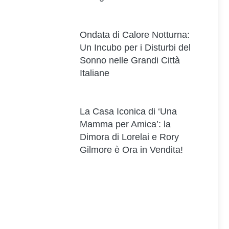
Ondata di Calore Notturna:
Un Incubo per i Disturbi del
Sonno nelle Grandi Città
Italiane
La Casa Iconica di ‘Una
Mamma per Amica’: la
Dimora di Lorelai e Rory
Gilmore è Ora in Vendita!