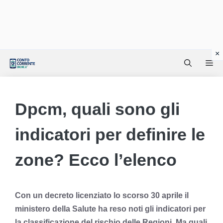
Vai
Me
al
contenuto
Dpcm, quali sono gli
indicatori per definire le
zone? Ecco l’elenco
Con un decreto licenziato lo scorso 30 aprile il
ministero della Salute ha reso noti gli indicatori per
la classificazione del rischio delle Regioni. Ma quali