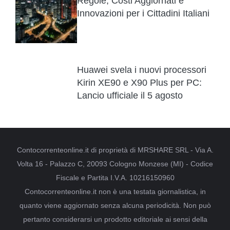
Regole, Costi Aggiornati e
Innovazioni per i Cittadini Italiani
Huawei svela i nuovi processori
Kirin XE90 e X90 Plus per PC:
Lancio ufficiale il 5 agosto
Contocorrenteonline.it di proprietà di MRSHARE SRL - Via A.
Volta 16 - Palazzo C, 20093 Cologno Monzese (MI) - Codice
Fiscale e Partita I.V.A. 10216150960
Contocorrenteonline.it non è una testata giornalistica, in
quanto viene aggiornato senza alcuna periodicità. Non può
pertanto considerarsi un prodotto editoriale ai sensi della