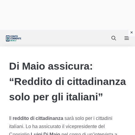
Vai
Me
al
contenuto
Di Maio assicura:
“Reddito di cittadinanza
solo per gli italiani”
Il
reddito di cittadinanza
sarà solo per i cittadini
italiani. Lo ha assicurato il vicepresidente del
Consiglio
Luigi Di Maio
nel corso di un’intervista a