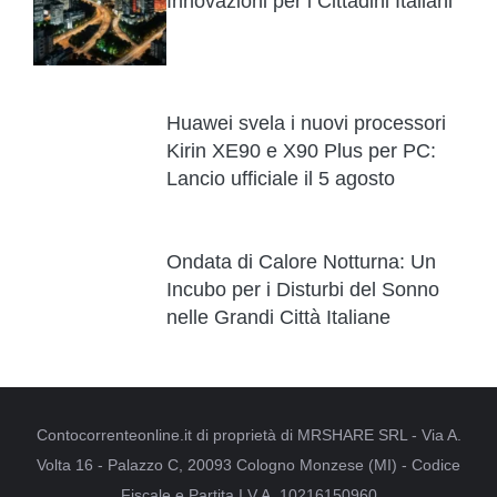
Innovazioni per i Cittadini Italiani
Huawei svela i nuovi processori
Kirin XE90 e X90 Plus per PC:
Lancio ufficiale il 5 agosto
Ondata di Calore Notturna: Un
Incubo per i Disturbi del Sonno
nelle Grandi Città Italiane
Contocorrenteonline.it di proprietà di MRSHARE SRL - Via A.
Volta 16 - Palazzo C, 20093 Cologno Monzese (MI) - Codice
Fiscale e Partita I.V.A. 10216150960