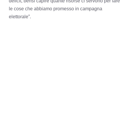
deficit, bensì capire quante risorse ci servono per fare
le cose che abbiamo promesso in campagna
elettorale”.