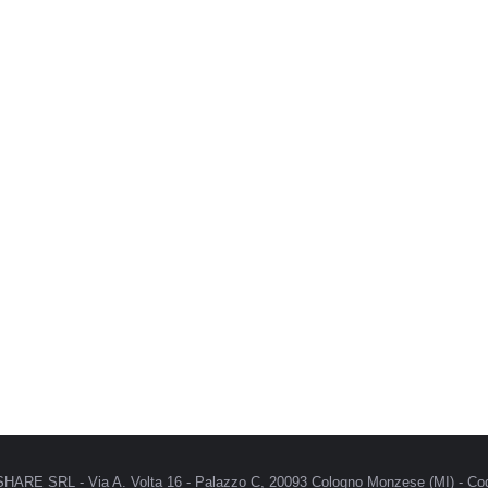
MRSHARE SRL - Via A. Volta 16 - Palazzo C, 20093 Cologno Monzese (MI) - Cod