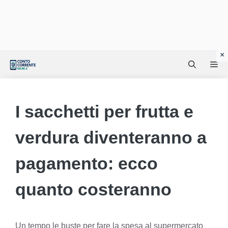
Vai
Me
al
contenuto
I sacchetti per frutta e
verdura diventeranno a
pagamento: ecco
quanto costeranno
Un tempo le buste per fare la spesa al supermercato