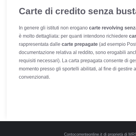
Carte di credito senza busta
In genere gli istituti non erogano
carte revolving sen
è molto dettagliata: per quanti intendono richiedere
car
rappresentata dalle
carte prepagate
(ad esempio Poste
documentazione relativa al reddito, sono erogabili anch
requisiti necessari). La carta prepagata consente di gest
momento presso gli sportelli abilitati, al fine di gestir
convenzionati.
Contocorrenteonline.it di proprietà di 