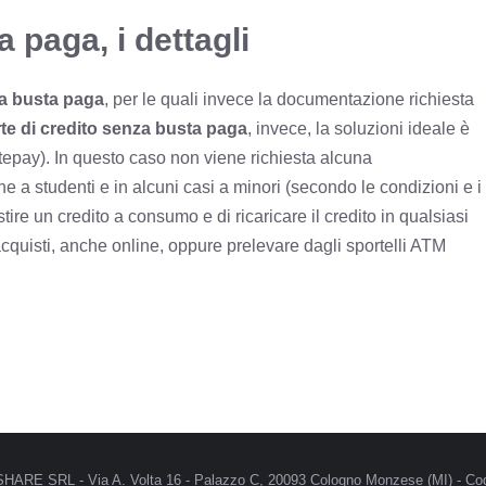
 paga, i dettagli
za busta paga
, per le quali invece la documentazione richiesta
te di credito senza busta paga
, invece, la soluzioni ideale è
pay). In questo caso non viene richiesta alcuna
e a studenti e in alcuni casi a minori (secondo le condizioni e i
ire un credito a consumo e di ricaricare il credito in qualsiasi
e acquisti, anche online, oppure prelevare dagli sportelli ATM
MRSHARE SRL - Via A. Volta 16 - Palazzo C, 20093 Cologno Monzese (MI) - Cod