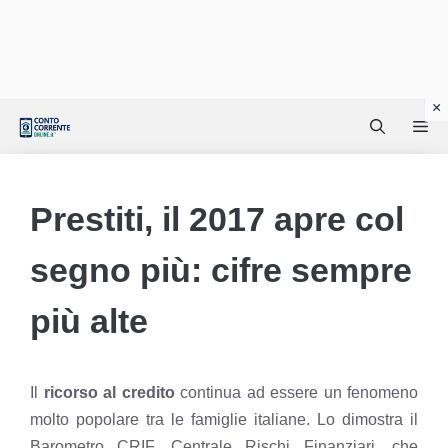
Vai
Me
al
contenuto
Prestiti, il 2017 apre col
segno più: cifre sempre
più alte
Il
ricorso al credito
continua ad essere un fenomeno
molto popolare tra le famiglie italiane. Lo dimostra il
Barometro CRIF, Centrale Rischi Finanziari, che