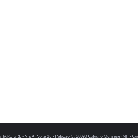
MRSHARE SRL - Via A. Volta 16 - Palazzo C, 20093 Cologno Monzese (MI) - Cod