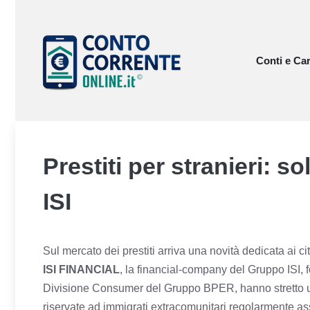
Vai
al
contenuto
Conti e Car
Prestiti per stranieri: 
ISI
Sul mercato dei prestiti arriva una novità dedicata ai ci
ISI FINANCIAL
, la financial-company del Gruppo ISI,
Divisione Consumer del Gruppo BPER, hanno stretto un 
riservate ad immigrati extracomunitari regolarmente assu