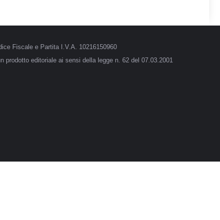
ice Fiscale e Partita I.V.A. 10216150960
 prodotto editoriale ai sensi della legge n. 62 del 07.03.2001