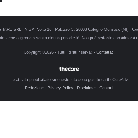
MRSHARE SRL - Via A. Volta 16 - Palazzo C, 20093 Cologno Monzese (MI) - Cod
anto viene aggiornato senza alcuna periodicità. Non può pertanto considerarsi un
Copyright ©2026 - Tutti i diritti riservati -
Contattaci
Le attività pubblicitarie su questo sito sono gestite da theCoreAdv
Redazione
-
Privacy Policy
-
Disclaimer
-
Contatti