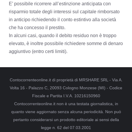
E’ possibile ricorrere all’estinzione anticipata con
risparmio totale degli interessi sul capitale rimborsato
in anticipo richiedendo il conto estintivo alla società
che ha concesso il prestito.
In alcuni casi, quando il debito residuo non è troppo
elevato, è inoltre possibile richiedere somme di denaro
aggiuntivo (entro certi limiti).
Contocorrenteonline.it di proprietà di MRSHARE SRL - Via A.
Volta 16 - Palazzo C, 20093 Cologno Monzese (MI) - Codice
Fiscale e Partita I.V.A. 10216150960
Contocorrenteonline.it non è una testata giornalistica, in
quanto viene aggiornato senza alcuna periodicità. Non può
pertanto considerarsi un prodotto editoriale ai sensi della
legge n. 62 del 07.03.2001