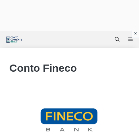
Vai
Me
al
contenuto
Conto Fineco