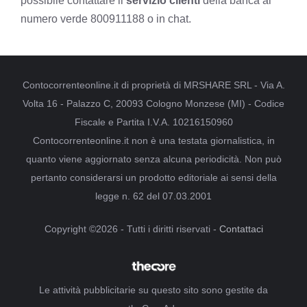
possibile contattare il
servizio clienti
della banca al
numero verde 800911188 o in chat.
Contocorrenteonline.it di proprietà di MRSHARE SRL - Via A.
Volta 16 - Palazzo C, 20093 Cologno Monzese (MI) - Codice
Fiscale e Partita I.V.A. 10216150960
Contocorrenteonline.it non è una testata giornalistica, in
quanto viene aggiornato senza alcuna periodicità. Non può
pertanto considerarsi un prodotto editoriale ai sensi della
legge n. 62 del 07.03.2001
Copyright ©2026 - Tutti i diritti riservati -
Contattaci
Le attività pubblicitarie su questo sito sono gestite da