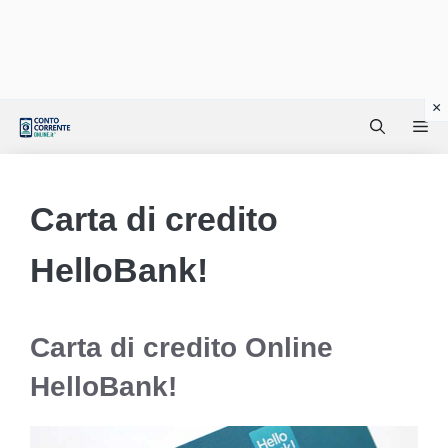
Vai
Me
al
contenuto
Carta di credito
HelloBank!
Carta di credito Online
HelloBank!